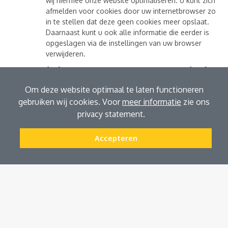
wij hiermee onze website optimaliseren. U kunt zich
afmelden voor cookies door uw internetbrowser zo
in te stellen dat deze geen cookies meer opslaat.
Daarnaast kunt u ook alle informatie die eerder is
opgeslagen via de instellingen van uw browser
verwijderen.
Wat is de bewaartermijn van uw medische
gegevens?
Om deze website optimaal te laten functioneren
Wij zijn wettelijk verplicht uw medische gegevens 15 jaar te
gebruiken wij cookies. Voor
meer informatie
zie ons
bewaren.
privacy statement.
Uw privacyrechten zijn:
Accepteren
Het recht op inzage, correctie of verwijdering van
gegevens uit uw dossier. U kunt een verzoek tot
inzage, correctie of verwijdering sturen naar
info@voetz.nl
. Om er zeker van te zijn dat het
verzoek door u is gedaan, vragen wij u een kopie
van uw identiteitsbewijs mee te sturen. We vragen u
om in deze kopie uw pasfoto en
burgerservicenummer (BSN) zwart te maken, dit ter