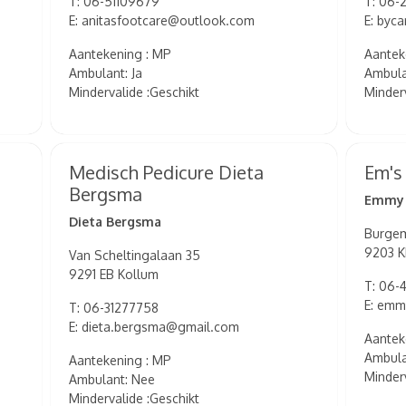
T: 06-51109679
T: 06-
E: anitasfootcare@outlook.com
E: by
Aantekening : MP
Aantek
Ambulant: Ja
Ambula
Mindervalide :Geschikt
Minder
Medisch Pedicure Dieta
Em's
Bergsma
Emmy 
Dieta Bergsma
Burge
9203 K
Van Scheltingalaan 35
9291 EB Kollum
T: 06-
E: emm
T: 06-31277758
E: dieta.bergsma@gmail.com
Aantek
Ambula
Aantekening : MP
Minder
Ambulant: Nee
Mindervalide :Geschikt