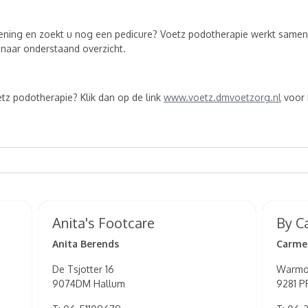
ening en zoekt u nog een pedicure? Voetz podotherapie werkt samen
 naar onderstaand overzicht.
tz podotherapie? Klik dan op de link
www.voetz.dmvoetzorg.nl
voor 
Anita's Footcare
By C
Anita Berends
Carme
De Tsjotter 16
Warmolt
9074DM Hallum
9281 P