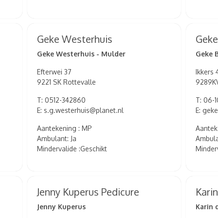
Geke Westerhuis
Geke
Geke Westerhuis - Mulder
Geke 
Efterwei 37
Ikkers 
9221 SK Rottevalle
9289K
T: 0512-342860
T: 06-
E: s.g.westerhuis@planet.nl
E: gek
Aantekening : MP
Aantek
Ambulant: Ja
Ambula
Mindervalide :Geschikt
Minderv
Jenny Kuperus Pedicure
Kari
Jenny Kuperus
Karin 