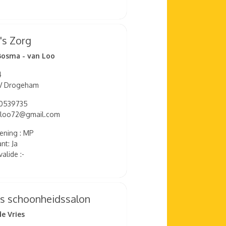
's Zorg
Bosma - van Loo
4
V Drogeham
10539735
eloo72@gmail.com
ening : MP
nt: Ja
alide :-
ns schoonheidssalon
de Vries