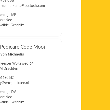
29531066
carmenharkema@outlook.com
ening : MP
nt: Nee
valide :Geschikt
 Pedicare Code Mooi
von Michaelis
meester Wuiteweg 64
M Drachten
46630612
y@emspedicare.nl
ening : DV
nt: Nee
valide :Geschikt