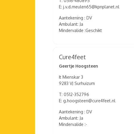
T: 0516-480895
E: j.v.d.meulen65@kpnplanet.nl
Aantekening : DV
Ambulant: Ja
Mindervalide :Geschikt
Cure4feet
Geertje Hoogsteen
It Mienskar 3
9283 VJ Surhuizum
T: 0512-352796
E: g.hoogsteen@cure4feet.nl
Aantekening : DV
Ambulant: Ja
Mindervalide :-