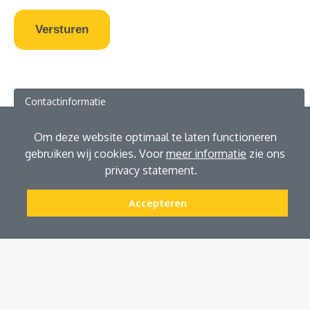
Versturen
Contactinformatie
Afspraak maken
Om deze website optimaal te laten functioneren
Contactformulier
gebruiken wij cookies. Voor
meer informatie
zie ons
privacy statement.
Accepteren
CONTACTGEGEVENS
Prins Bernhardstraat 1a